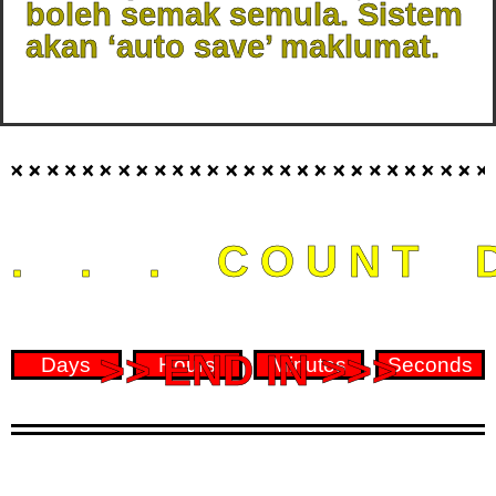
boleh semak semula. Sistem
akan ‘auto save’ maklumat.
. . . COUNT 
>> END IN >>>
Days
Hours
Minutes
Seconds